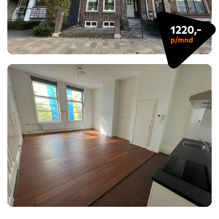
1220,-
p/mnd