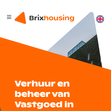
Verhuur en
beheer van
Vastgoed in