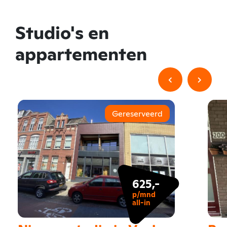
Studio's en
appartementen
Gereserveerd
625,-
p/mnd
all-in