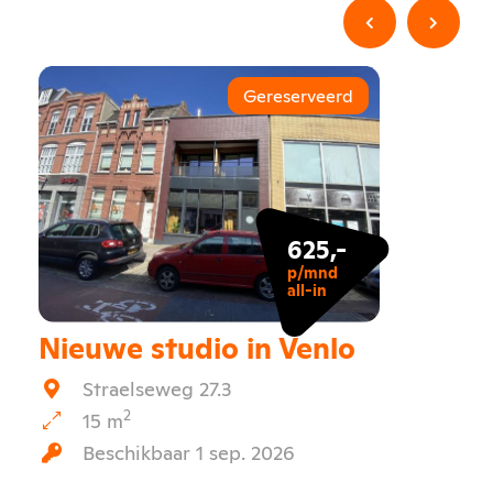
Gereserveerd
625,-
p/mnd
all-in
Nieuwe studio in Venlo
Straelseweg 27.3
2
15 m
Beschikbaar 1 sep. 2026