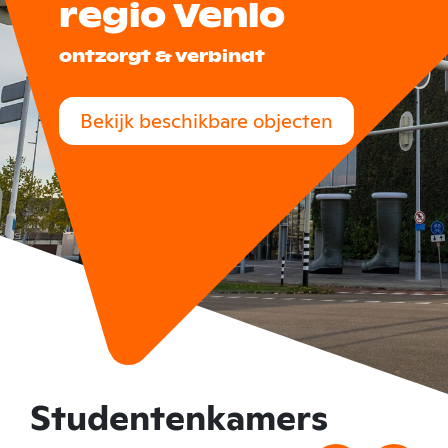
regio Venlo
ontzorgt & verbindt
Bekijk beschikbare objecten
Studentenkamers