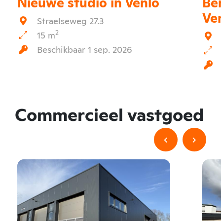
Nieuwe studio in Venlo
Be
Ve
Straelseweg 27.3
2
15 m
Beschikbaar 1 sep. 2026
Commercieel vastgoed