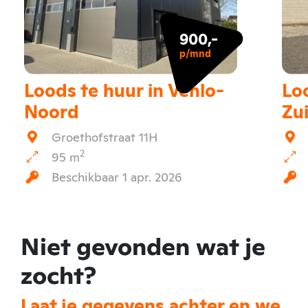
900,-
p/mnd
Loods te huur in Venlo-
Loo
Noord
Zu
Groethofstraat 11H
2
95 m
Beschikbaar 1 apr. 2026
Niet gevonden wat je
zocht?
Laat je gegevens achter en we