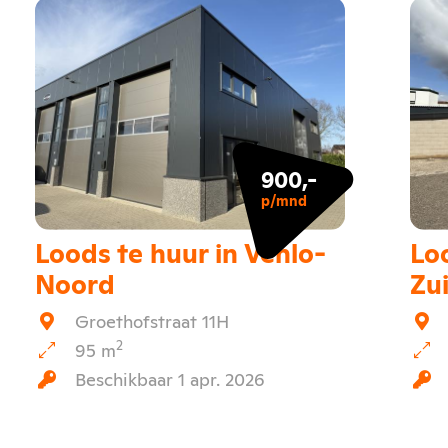
900,-
p/mnd
Loods te huur in Venlo-
Loo
Noord
Zu
Groethofstraat 11H
2
95 m
Beschikbaar 1 apr. 2026