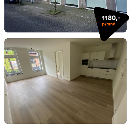
1180,-
p/mnd