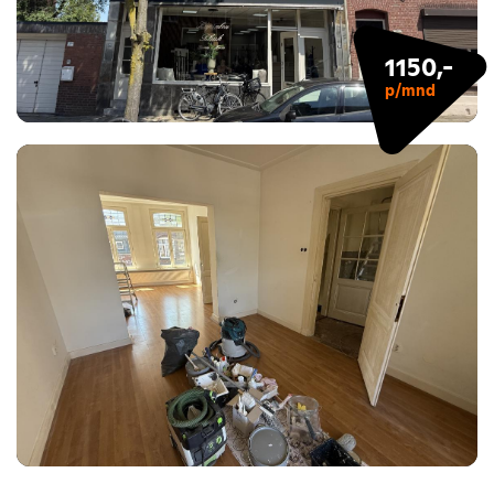
1150,-
p/mnd