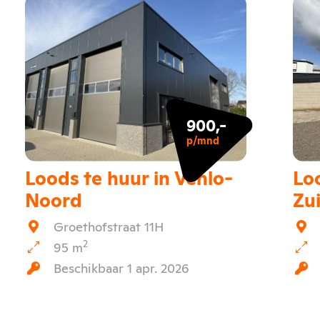
900,-
p/mnd
Loods te huur in Venlo-
Loo
Noord
Zu
Groethofstraat 11H
2
95 m
Beschikbaar 1 apr. 2026